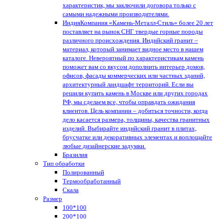
характеристик, мы заключили договора только с
самыми надежными производителями.
Индия
Компания «Камень-Металл-Стиль» более 20 лет
поставляет на рынок СНГ твердые горные породы
различного происхождения. Индийский гранит –
материал, который занимает видное место в нашем
каталоге. Невероятный по характеристикам камень
поможет вам со вкусом дополнить интерьер домов,
офисов, фасады коммерческих или частных зданий,
архитектурный ландшафт территорий. Если вы
решили купить камень в Москве или других городах
РФ, мы сделаем все, чтобы оправдать ожидания
клиентов. Цель компании – добиться точности, когда
дело касается размера, толщины, качества гранитных
изделий. Выбирайте индийский гранит в плитах,
брусчатке или декоративных элементах и воплощайте
любые дизайнерские задумки.
Бразилия
Тип обработки
Полированный
Термообработанный
Скала
Размер
100*100
200*100