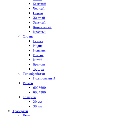
Бежевый
Черный
Серый
Желтый
Зеленый
Коричневый
Красный
Страна
Египет
Индия
Испания
Италия
Китай
Бразилия
Турция
Тип обработки
Полированный
Размер
600*600
600*300
Толщина
20 мм
30 мм
Травертин
Цвет