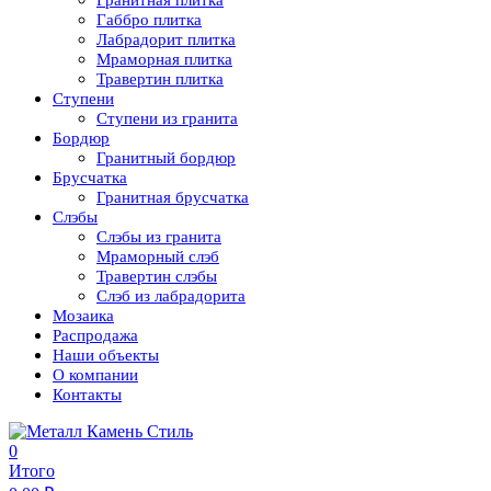
Гранитная плитка
Габбро плитка
Лабрадорит плитка
Мраморная плитка
Травертин плитка
Ступени
Ступени из гранита
Бордюр
Гранитный бордюр
Брусчатка
Гранитная брусчатка
Слэбы
Слэбы из гранита
Мраморный слэб
Травертин слэбы
Слэб из лабрадорита
Мозаика
Распродажа
Наши объекты
О компании
Контакты
0
Итого