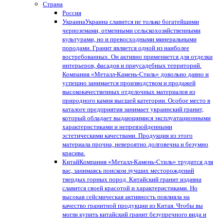
Страна
Россия
Украина
Украина славится не только богатейшими
черноземами, отменными сельскохозяйственными
культурами, но и превосходными минеральными
породами. Гранит является одной из наиболее
востребованных. Он активно применяется для отделки
интерьеров, фасадов и приусадебных территорий.
Компания «Металл-Камень-Стиль» довольно давно и
успешно занимается производством и продажей
высококачественных отделочных материалов из
природного камня высшей категории. Особое место в
каталоге предприятия занимает украинский гранит,
который обладает выдающимися эксплуатационными
характеристиками и непревзойденными
эстетическими качествами. Продукция из этого
материала прочна, невероятно долговечна и безумно
красива.
Китай
Компания «Металл-Камень-Стиль» трудится для
вас, занимаясь поиском лучших месторождений
твердых горных пород. Китайский гранит издавна
славится своей красотой и характеристиками. Но
высокая сейсмическая активность повлияла на
качество гранитной продукции из Китая. Чтобы вы
могли купить китайский гранит безупречного вида и