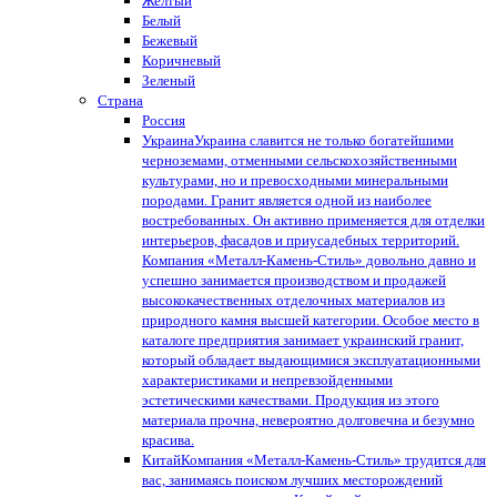
Желтый
Белый
Бежевый
Коричневый
Зеленый
Страна
Россия
Украина
Украина славится не только богатейшими
черноземами, отменными сельскохозяйственными
культурами, но и превосходными минеральными
породами. Гранит является одной из наиболее
востребованных. Он активно применяется для отделки
интерьеров, фасадов и приусадебных территорий.
Компания «Металл-Камень-Стиль» довольно давно и
успешно занимается производством и продажей
высококачественных отделочных материалов из
природного камня высшей категории. Особое место в
каталоге предприятия занимает украинский гранит,
который обладает выдающимися эксплуатационными
характеристиками и непревзойденными
эстетическими качествами. Продукция из этого
материала прочна, невероятно долговечна и безумно
красива.
Китай
Компания «Металл-Камень-Стиль» трудится для
вас, занимаясь поиском лучших месторождений