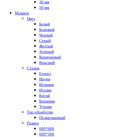
30 мм
50 мм
Мрамор
Цвет
Белый
Бежевый
Черный
Серый
Желтый
Зеленый
Коричневый
Красный
Страна
Египет
Индия
Испания
Италия
Китай
Бразилия
Турция
Тип обработки
Полированный
Размер
600*600
600*300