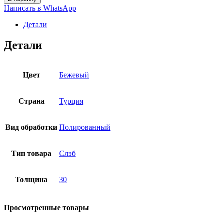
Крема
Написать в WhatsApp
Нова
h=30
Детали
мм
Полированный
Детали
quantity
Цвет
Бежевый
Страна
Турция
Вид обработки
Полированный
Тип товара
Слэб
Толщина
30
Просмотренные товары