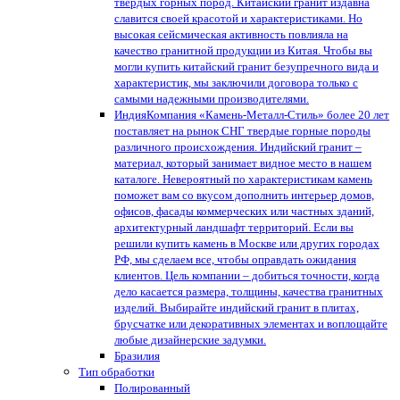
твердых горных пород. Китайский гранит издавна
славится своей красотой и характеристиками. Но
высокая сейсмическая активность повлияла на
качество гранитной продукции из Китая. Чтобы вы
могли купить китайский гранит безупречного вида и
характеристик, мы заключили договора только с
самыми надежными производителями.
Индия
Компания «Камень-Металл-Стиль» более 20 лет
поставляет на рынок СНГ твердые горные породы
различного происхождения. Индийский гранит –
материал, который занимает видное место в нашем
каталоге. Невероятный по характеристикам камень
поможет вам со вкусом дополнить интерьер домов,
офисов, фасады коммерческих или частных зданий,
архитектурный ландшафт территорий. Если вы
решили купить камень в Москве или других городах
РФ, мы сделаем все, чтобы оправдать ожидания
клиентов. Цель компании – добиться точности, когда
дело касается размера, толщины, качества гранитных
изделий. Выбирайте индийский гранит в плитах,
брусчатке или декоративных элементах и воплощайте
любые дизайнерские задумки.
Бразилия
Тип обработки
Полированный