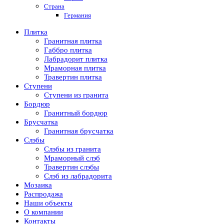
Страна
Германия
Плитка
Гранитная плитка
Габбро плитка
Лабрадорит плитка
Мраморная плитка
Травертин плитка
Ступени
Ступени из гранита
Бордюр
Гранитный бордюр
Брусчатка
Гранитная брусчатка
Слэбы
Слэбы из гранита
Мраморный слэб
Травертин слэбы
Слэб из лабрадорита
Мозаика
Распродажа
Наши объекты
О компании
Контакты