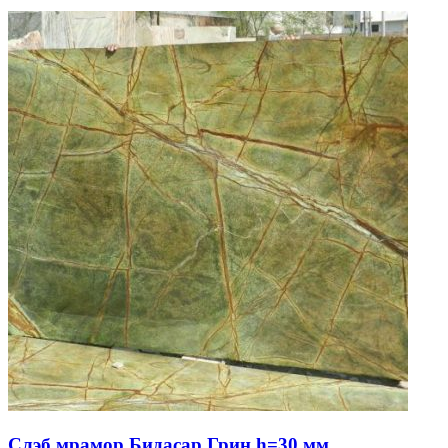
Слэб мрамор Бидасар Грин h=30 мм