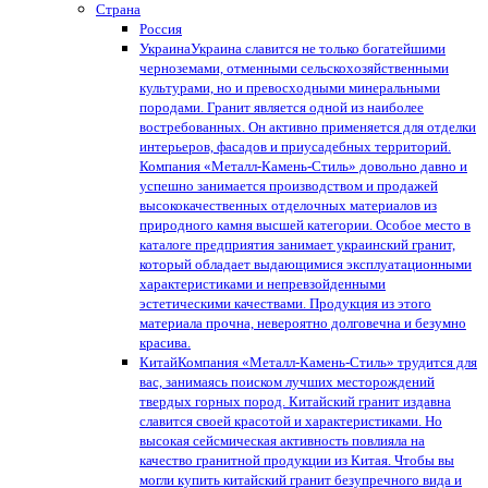
Страна
Россия
Украина
Украина славится не только богатейшими
черноземами, отменными сельскохозяйственными
культурами, но и превосходными минеральными
породами. Гранит является одной из наиболее
востребованных. Он активно применяется для отделки
интерьеров, фасадов и приусадебных территорий.
Компания «Металл-Камень-Стиль» довольно давно и
успешно занимается производством и продажей
высококачественных отделочных материалов из
природного камня высшей категории. Особое место в
каталоге предприятия занимает украинский гранит,
который обладает выдающимися эксплуатационными
характеристиками и непревзойденными
эстетическими качествами. Продукция из этого
материала прочна, невероятно долговечна и безумно
красива.
Китай
Компания «Металл-Камень-Стиль» трудится для
вас, занимаясь поиском лучших месторождений
твердых горных пород. Китайский гранит издавна
славится своей красотой и характеристиками. Но
высокая сейсмическая активность повлияла на
качество гранитной продукции из Китая. Чтобы вы
могли купить китайский гранит безупречного вида и