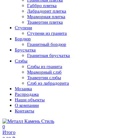
Гранитная плитка
Габбро плитка
Лабрадорит плитка
Мраморная плитка
Травертин плитка
Ступени
Ступени из гранита
Бордюр
Гранитный бордюр
Брусчатка
Гранитная брусчатка
Слэбы
Слэбы из гранита
Мраморный слэб
Травертин слэбы
Слэб из лабрадорита
Мозаика
Распродажа
Наши объекты
О компании
Контакты
0
Итого