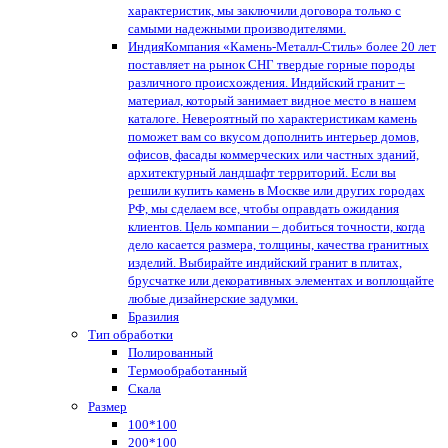
характеристик, мы заключили договора только с
самыми надежными производителями.
Индия
Компания «Камень-Металл-Стиль» более 20 лет
поставляет на рынок СНГ твердые горные породы
различного происхождения. Индийский гранит –
материал, который занимает видное место в нашем
каталоге. Невероятный по характеристикам камень
поможет вам со вкусом дополнить интерьер домов,
офисов, фасады коммерческих или частных зданий,
архитектурный ландшафт территорий. Если вы
решили купить камень в Москве или других городах
РФ, мы сделаем все, чтобы оправдать ожидания
клиентов. Цель компании – добиться точности, когда
дело касается размера, толщины, качества гранитных
изделий. Выбирайте индийский гранит в плитах,
брусчатке или декоративных элементах и воплощайте
любые дизайнерские задумки.
Бразилия
Тип обработки
Полированный
Термообработанный
Скала
Размер
100*100
200*100