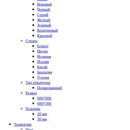
Бежевый
Черный
Серый
Желтый
Зеленый
Коричневый
Красный
Страна
Египет
Индия
Испания
Италия
Китай
Бразилия
Турция
Тип обработки
Полированный
Размер
600*600
600*300
Толщина
20 мм
30 мм
Травертин
Цвет