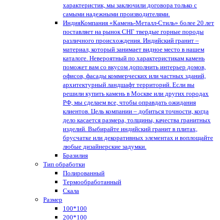
характеристик, мы заключили договора только с
самыми надежными производителями.
Индия
Компания «Камень-Металл-Стиль» более 20 лет
поставляет на рынок СНГ твердые горные породы
различного происхождения. Индийский гранит –
материал, который занимает видное место в нашем
каталоге. Невероятный по характеристикам камень
поможет вам со вкусом дополнить интерьер домов,
офисов, фасады коммерческих или частных зданий,
архитектурный ландшафт территорий. Если вы
решили купить камень в Москве или других городах
РФ, мы сделаем все, чтобы оправдать ожидания
клиентов. Цель компании – добиться точности, когда
дело касается размера, толщины, качества гранитных
изделий. Выбирайте индийский гранит в плитах,
брусчатке или декоративных элементах и воплощайте
любые дизайнерские задумки.
Бразилия
Тип обработки
Полированный
Термообработанный
Скала
Размер
100*100
200*100