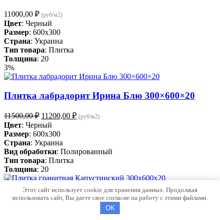
11000,00
₽
(руб/м2)
Цвет
: Черный
Размер
: 600x300
Страна
: Украина
Тип товара
: Плитка
Толщина
: 20
3%
Плитка лабрадорит Ирина Блю 300×600×20
Первоначальная
Текущая
11500,00
₽
11200,00
₽
(руб/м2)
цена
цена:
Цвет
: Черный
составляла
11200,00 ₽.
Размер
: 600x300
11500,00 ₽.
Страна
: Украина
Вид обработки
: Полированный
Тип товара
: Плитка
Толщина
: 20
Этот сайт использует cookie для хранения данных. Продолжая
использовать сайт, Вы даете свое согласие на работу с этими файлами.
Плитка гранитная Капустинский 300х600х20
OK
Полированный