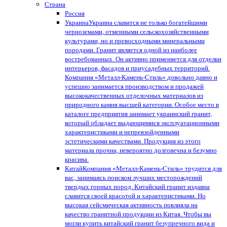
Страна
Россия
Украина
Украина славится не только богатейшими
черноземами, отменными сельскохозяйственными
культурами, но и превосходными минеральными
породами. Гранит является одной из наиболее
востребованных. Он активно применяется для отделки
интерьеров, фасадов и приусадебных территорий.
Компания «Металл-Камень-Стиль» довольно давно и
успешно занимается производством и продажей
высококачественных отделочных материалов из
природного камня высшей категории. Особое место в
каталоге предприятия занимает украинский гранит,
который обладает выдающимися эксплуатационными
характеристиками и непревзойденными
эстетическими качествами. Продукция из этого
материала прочна, невероятно долговечна и безумно
красива.
Китай
Компания «Металл-Камень-Стиль» трудится для
вас, занимаясь поиском лучших месторождений
твердых горных пород. Китайский гранит издавна
славится своей красотой и характеристиками. Но
высокая сейсмическая активность повлияла на
качество гранитной продукции из Китая. Чтобы вы
могли купить китайский гранит безупречного вида и