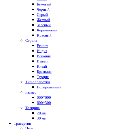
Бежевый
Черный
Серый
Желтый
Зеленый
Коричневый
Красный
Страна
Египет
Индия
Испания
Италия
Китай
Бразилия
Турция
Тип обработки
Полированный
Размер
600*600
600*300
Толщина
20 мм
30 мм
Травертин
Цвет