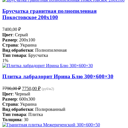
Брусчатка гранитная полнопиленная
Покостовское 200х100
7400,00
₽
Цвет
: Серый
Размер
: 200x100
Страна
: Украина
Вид обработки
: Полнопиленная
Тип товара
: Брусчатка
1%
Плитка лабрадорит Ирина Блю 300×600×30
Первоначальная
Текущая
7790,00
₽
7750,00
₽
(руб/м2)
цена
цена:
Цвет
: Черный
составляла
7750,00 ₽.
Размер
: 600x300
7790,00 ₽.
Страна
: Украина
Вид обработки
: Полированный
Тип товара
: Плитка
Толщина
: 30