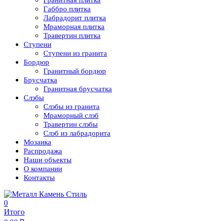
Гранитная плитка
Габбро плитка
Лабрадорит плитка
Мраморная плитка
Травертин плитка
Ступени
Ступени из гранита
Бордюр
Гранитный бордюр
Брусчатка
Гранитная брусчатка
Слэбы
Слэбы из гранита
Мраморный слэб
Травертин слэбы
Слэб из лабрадорита
Мозаика
Распродажа
Наши объекты
О компании
Контакты
0
Итого