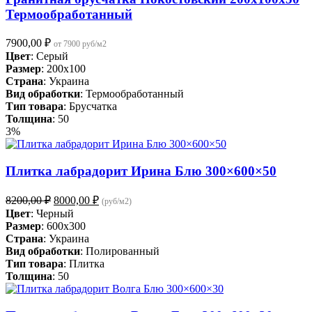
Термообработанный
7900,00
₽
от 7900 руб/м2
Цвет
: Серый
Размер
: 200x100
Страна
: Украина
Вид обработки
: Термообработанный
Тип товара
: Брусчатка
Толщина
: 50
3%
Плитка лабрадорит Ирина Блю 300×600×50
Первоначальная
Текущая
8200,00
₽
8000,00
₽
(руб/м2)
цена
цена:
Цвет
: Черный
составляла
8000,00 ₽.
Размер
: 600x300
8200,00 ₽.
Страна
: Украина
Вид обработки
: Полированный
Тип товара
: Плитка
Толщина
: 50