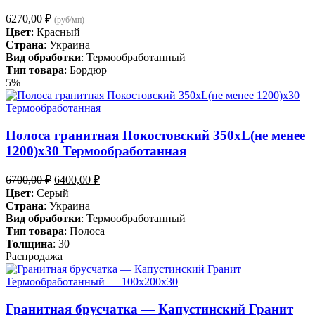
6270,00
₽
(руб/мп)
Цвет
: Красный
Страна
: Украина
Вид обработки
: Термообработанный
Тип товара
: Бордюр
5%
Полоса гранитная Покостовский 350хL(не менее
1200)х30 Термообработанная
Первоначальная
Текущая
6700,00
₽
6400,00
₽
цена
цена:
Цвет
: Серый
составляла
6400,00 ₽.
Страна
: Украина
6700,00 ₽.
Вид обработки
: Термообработанный
Тип товара
: Полоса
Толщина
: 30
Распродажа
Гранитная брусчатка — Капустинский Гранит