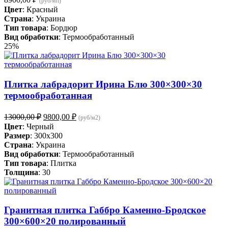
(руб/мп)
Цвет
: Красный
Страна
: Украина
Тип товара
: Бордюр
Вид обработки
: Термообработанный
25%
Плитка лабрадорит Ирина Блю 300×300×30
термообработанная
Первоначальная
Текущая
13000,00
₽
9800,00
₽
(руб/м2)
цена
цена:
Цвет
: Черный
составляла
9800,00 ₽.
Размер
: 300x300
13000,00 ₽.
Страна
: Украина
Вид обработки
: Термообработанный
Тип товара
: Плитка
Толщина
: 30
Гранитная плитка Габбро Каменно-Бродское
300×600×20 полированный