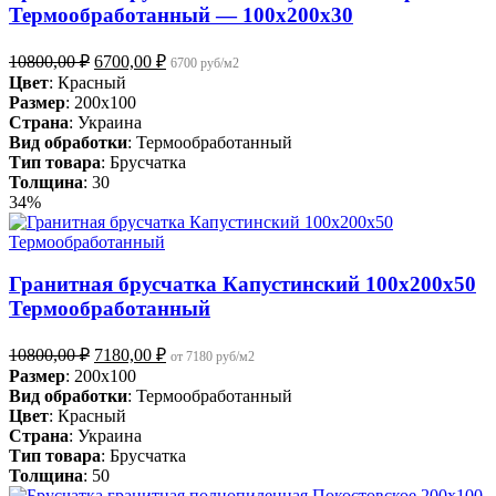
Термообработанный — 100х200х30
Первоначальная
Текущая
10800,00
₽
6700,00
₽
6700 руб/м2
цена
цена:
Цвет
: Красный
составляла
6700,00 ₽.
Размер
: 200x100
10800,00 ₽.
Страна
: Украина
Вид обработки
: Термообработанный
Тип товара
: Брусчатка
Толщина
: 30
34%
Гранитная брусчатка Капустинский 100х200х50
Термообработанный
Первоначальная
Текущая
10800,00
₽
7180,00
₽
от 7180 руб/м2
цена
цена:
Размер
: 200x100
составляла
7180,00 ₽.
Вид обработки
: Термообработанный
10800,00 ₽.
Цвет
: Красный
Страна
: Украина
Тип товара
: Брусчатка
Толщина
: 50