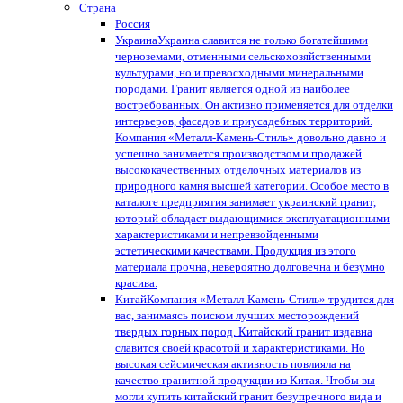
Страна
Россия
Украина
Украина славится не только богатейшими
черноземами, отменными сельскохозяйственными
культурами, но и превосходными минеральными
породами. Гранит является одной из наиболее
востребованных. Он активно применяется для отделки
интерьеров, фасадов и приусадебных территорий.
Компания «Металл-Камень-Стиль» довольно давно и
успешно занимается производством и продажей
высококачественных отделочных материалов из
природного камня высшей категории. Особое место в
каталоге предприятия занимает украинский гранит,
который обладает выдающимися эксплуатационными
характеристиками и непревзойденными
эстетическими качествами. Продукция из этого
материала прочна, невероятно долговечна и безумно
красива.
Китай
Компания «Металл-Камень-Стиль» трудится для
вас, занимаясь поиском лучших месторождений
твердых горных пород. Китайский гранит издавна
славится своей красотой и характеристиками. Но
высокая сейсмическая активность повлияла на
качество гранитной продукции из Китая. Чтобы вы
могли купить китайский гранит безупречного вида и