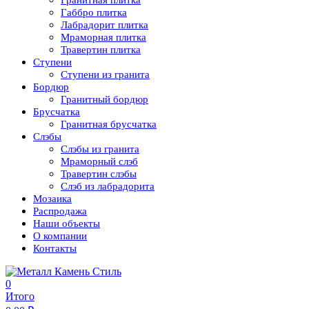
Гранитная плитка
Габбро плитка
Лабрадорит плитка
Мраморная плитка
Травертин плитка
Ступени
Ступени из гранита
Бордюр
Гранитный бордюр
Брусчатка
Гранитная брусчатка
Слэбы
Слэбы из гранита
Мраморный слэб
Травертин слэбы
Слэб из лабрадорита
Мозаика
Распродажа
Наши объекты
О компании
Контакты
0
Итого