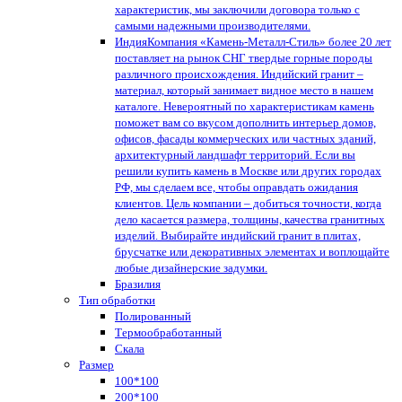
характеристик, мы заключили договора только с
самыми надежными производителями.
Индия
Компания «Камень-Металл-Стиль» более 20 лет
поставляет на рынок СНГ твердые горные породы
различного происхождения. Индийский гранит –
материал, который занимает видное место в нашем
каталоге. Невероятный по характеристикам камень
поможет вам со вкусом дополнить интерьер домов,
офисов, фасады коммерческих или частных зданий,
архитектурный ландшафт территорий. Если вы
решили купить камень в Москве или других городах
РФ, мы сделаем все, чтобы оправдать ожидания
клиентов. Цель компании – добиться точности, когда
дело касается размера, толщины, качества гранитных
изделий. Выбирайте индийский гранит в плитах,
брусчатке или декоративных элементах и воплощайте
любые дизайнерские задумки.
Бразилия
Тип обработки
Полированный
Термообработанный
Скала
Размер
100*100
200*100