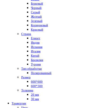
Бежевый
Черный
Серый
Желтый
Зеленый
Коричневый
Красный
Страна
Египет
Индия
Испания
Италия
Китай
Бразилия
Турция
Тип обработки
Полированный
Размер
600*600
600*300
Толщина
20 мм
30 мм
Травертин
Цвет