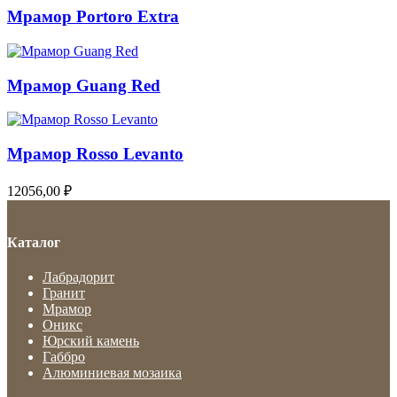
Мрамор Portoro Extra
Мрамор Guang Red
Мрамор Rosso Levanto
12056,00
₽
Каталог
Лабрадорит
Гранит
Мрамор
Оникс
Юрский камень
Габбро
Алюминиевая мозаика