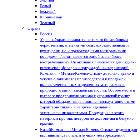
Желтый
Белый
Бежевый
Коричневый
Зеленый
Страна
Россия
Украина
Украина славится не только богатейшими
черноземами, отменными сельскохозяйственными
культурами, но и превосходными минеральными
породами. Гранит является одной из наиболее
востребованных. Он активно применяется для отделки
интерьеров, фасадов и приусадебных территорий.
Компания «Металл-Камень-Стиль» довольно давно и
успешно занимается производством и продажей
высококачественных отделочных материалов из
природного камня высшей категории. Особое место в
каталоге предприятия занимает украинский гранит,
который обладает выдающимися эксплуатационными
характеристиками и непревзойденными
эстетическими качествами. Продукция из этого
материала прочна, невероятно долговечна и безумно
красива.
Китай
Компания «Металл-Камень-Стиль» трудится для
вас, занимаясь поиском лучших месторождений