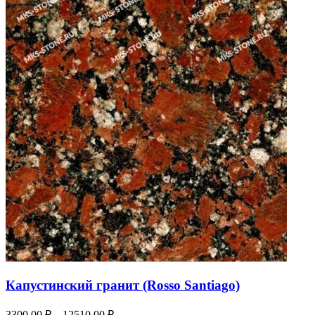
Капустинский гранит (Rosso Santiago)
3300,00
₽
–
12510,00
₽