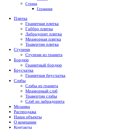
Страна
Германия
Плитка
Гранитная плитка
Габбро плитка
Лабрадорит плитка
Мраморная плитка
Травертин плитка
Ступени
Ступени из гранита
Бордюр
Гранитный бордюр
Брусчатка
Гранитная брусчатка
Слэбы
Слэбы из гранита
Мраморный слэб
Травертин слэбы
Слэб из лабрадорита
Мозаика
Распродажа
Наши объекты
О компании
Контакты