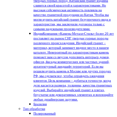
твердых горных пород. Китайский гранит издавна
славится своей красотой и характеристиками. Но
высокая сейсмическая активность повлияла на
качество гранитной продукции из Китая. Чтобы вы
могли купить китайский гранит безупречного вида и
характеристик, мы заключили договора только с
самыми надежными производителями.
Индия
Компания «Камень-Металл-Стиль» более 20 лет
поставляет на рынок СНГ твердые горные породы
различного происхождения. Индийский гранит –
материал, который занимает видное место в нашем
каталоге. Невероятный по характеристикам камень
поможет вам со вкусом дополнить интерьер домов,
офисов, фасады коммерческих или частных зданий,
архитектурный ландшафт территорий. Если вы
решили купить камень в Москве или других городах
РФ, мы сделаем все, чтобы оправдать ожидания
клиентов. Цель компании – добиться точности, когда
дело касается размера, толщины, качества гранитных
изделий. Выбирайте индийский гранит в плитах,
брусчатке или декоративных элементах и воплощайте
любые дизайнерские задумки.
Бразилия
Тип обработки
Полированный