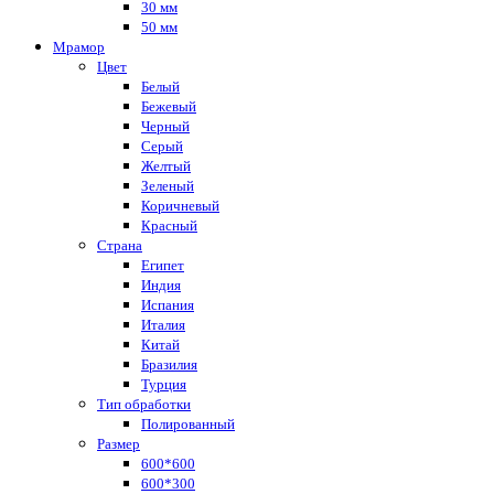
30 мм
50 мм
Мрамор
Цвет
Белый
Бежевый
Черный
Серый
Желтый
Зеленый
Коричневый
Красный
Страна
Египет
Индия
Испания
Италия
Китай
Бразилия
Турция
Тип обработки
Полированный
Размер
600*600
600*300