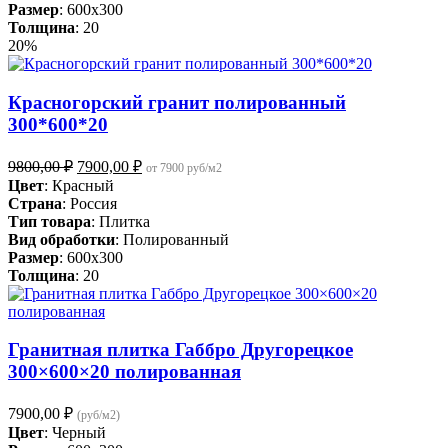
Размер
: 600x300
Толщина
: 20
20%
Красногорский гранит полированный
300*600*20
Первоначальная
Текущая
9800,00
₽
7900,00
₽
от 7900 руб/м2
цена
цена:
Цвет
: Красный
составляла
7900,00 ₽.
Страна
: Россия
9800,00 ₽.
Тип товара
: Плитка
Вид обработки
: Полированный
Размер
: 600x300
Толщина
: 20
Гранитная плитка Габбро Другорецкое
300×600×20 полированная
7900,00
₽
(руб/м2)
Цвет
: Черный