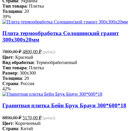
Страна
: Украина
Тип товара
: Плитка
Толщина
: 20
39%
Плита термообработка Солошинский гранит
300х300х20мм
Первоначальная
Текущая
7800,00
₽
4800,00
₽
(руб/м2)
цена
цена:
Цвет
: Красный
составляла
4800,00 ₽.
Вид обработки
: Термообработанный
7800,00 ₽.
Тип товара
: Плитка
Размер
: 300x300
Толщина
: 20
Страна
: Россия
42%
Гранитная плитка Бейн Брук Браун 300*600*18
Первоначальная
Текущая
8890,00
₽
5170,00
₽
(руб/м2)
цена
цена:
Цвет
: Коричневый
составляла
5170,00 ₽.
Страна
: Китай