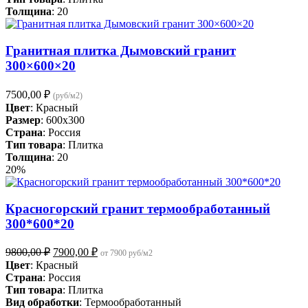
Толщина
: 20
Гранитная плитка Дымовский гранит
300×600×20
7500,00
₽
(руб/м2)
Цвет
: Красный
Размер
: 600x300
Страна
: Россия
Тип товара
: Плитка
Толщина
: 20
20%
Красногорский гранит термообработанный
300*600*20
Первоначальная
Текущая
9800,00
₽
7900,00
₽
от 7900 руб/м2
цена
цена:
Цвет
: Красный
составляла
7900,00 ₽.
Страна
: Россия
9800,00 ₽.
Тип товара
: Плитка
Вид обработки
: Термообработанный