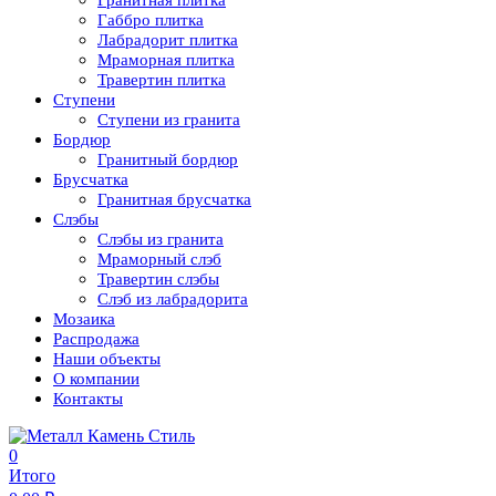
Гранитная плитка
Габбро плитка
Лабрадорит плитка
Мраморная плитка
Травертин плитка
Ступени
Ступени из гранита
Бордюр
Гранитный бордюр
Брусчатка
Гранитная брусчатка
Слэбы
Слэбы из гранита
Мраморный слэб
Травертин слэбы
Слэб из лабрадорита
Мозаика
Распродажа
Наши объекты
О компании
Контакты
0
Итого