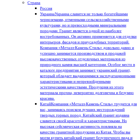
Страна
Россия
Украина
Украина славится не только богатейшими
черноземами, отменными сельскохозяйственными
культурами, но и превосходными минеральными
породами. Гранит является одной из наиболее
востребованных. Он активно применяется для отделки
интерьеров, фасадов и приусадебных территорий.
Компания «Металл-Камень-Стиль» довольно давно и
успешно занимается производством и продажей
высококачественных отделочных материалов из
природного камня высшей категории. Особое место в
каталоге предприятия занимает украинский гранит,
который обладает выдающимися эксплуатационными
характеристиками и непревзойденными
эстетическими качествами. Продукция из этого
материала прочна, невероятно долговечна и безумно
красива.
Китай
Компания «Металл-Камень-Стиль» трудится для
вас, занимаясь поиском лучших месторождений
твердых горных пород. Китайский гранит издавна
славится своей красотой и характеристиками. Но
высокая сейсмическая активность повлияла на
качество гранитной продукции из Китая. Чтобы вы
могли купить китайский гранит безупречного вида и