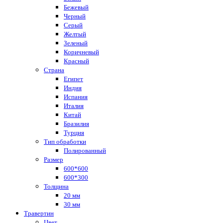
Бежевый
Черный
Серый
Желтый
Зеленый
Коричневый
Красный
Страна
Египет
Индия
Испания
Италия
Китай
Бразилия
Турция
Тип обработки
Полированный
Размер
600*600
600*300
Толщина
20 мм
30 мм
Травертин
Цвет