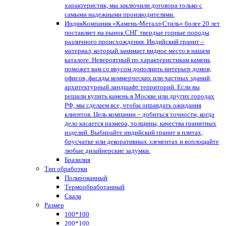
характеристик, мы заключили договора только с
самыми надежными производителями.
Индия
Компания «Камень-Металл-Стиль» более 20 лет
поставляет на рынок СНГ твердые горные породы
различного происхождения. Индийский гранит –
материал, который занимает видное место в нашем
каталоге. Невероятный по характеристикам камень
поможет вам со вкусом дополнить интерьер домов,
офисов, фасады коммерческих или частных зданий,
архитектурный ландшафт территорий. Если вы
решили купить камень в Москве или других городах
РФ, мы сделаем все, чтобы оправдать ожидания
клиентов. Цель компании – добиться точности, когда
дело касается размера, толщины, качества гранитных
изделий. Выбирайте индийский гранит в плитах,
брусчатке или декоративных элементах и воплощайте
любые дизайнерские задумки.
Бразилия
Тип обработки
Полированный
Термообработанный
Скала
Размер
100*100
200*100