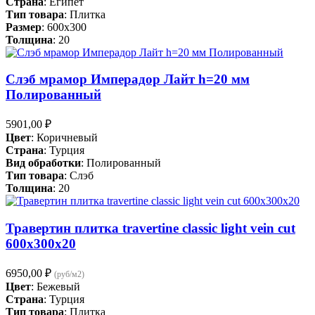
Страна
: Египет
Тип товара
: Плитка
Размер
: 600x300
Толщина
: 20
Слэб мрамор Имперадор Лайт h=20 мм
Полированный
5901,00
₽
Цвет
: Коричневый
Страна
: Турция
Вид обработки
: Полированный
Тип товара
: Слэб
Толщина
: 20
Травертин плитка travertine classic light vein cut
600x300x20
6950,00
₽
(руб/м2)
Цвет
: Бежевый
Страна
: Турция
Тип товара
: Плитка