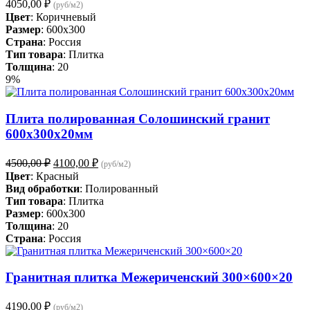
4050,00
₽
(руб/м2)
Цвет
: Коричневый
Размер
: 600x300
Страна
: Россия
Тип товара
: Плитка
Толщина
: 20
9%
Плита полированная Солошинский гранит
600х300х20мм
Первоначальная
Текущая
4500,00
₽
4100,00
₽
(руб/м2)
цена
цена:
Цвет
: Красный
составляла
4100,00 ₽.
Вид обработки
: Полированный
4500,00 ₽.
Тип товара
: Плитка
Размер
: 600x300
Толщина
: 20
Страна
: Россия
Гранитная плитка Межериченский 300×600×20
4190,00
₽
(руб/м2)