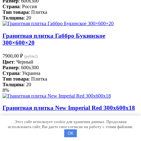
Размер
: 600x300
Страна
: Россия
Тип товара
: Плитка
Толщина
: 20
Гранитная плитка Габбро Букинское
300×600×20
7900,00
₽
(руб/м2)
Цвет
: Черный
Размер
: 600x300
Страна
: Украина
Тип товара
: Плитка
Толщина
: 20
8%
Гранитная плитка New Imperial Red 300x600x18
Первоначальная
Текущая
8790,00
₽
8100,00
₽
Этот сайт использует cookie для хранения данных. Продолжая
(руб/м2)
цена
цена:
использовать сайт, Вы даете свое согласие на работу с этими файлами.
Цвет
: Красный
составляла
8100,00 ₽.
Страна
: Индия
OK
8790,00 ₽.
Тип товара
: Плитка