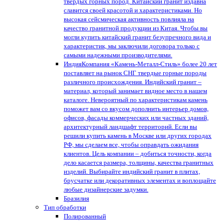
твердых горных пород. Китайский гранит издавна
славится своей красотой и характеристиками. Но
высокая сейсмическая активность повлияла на
качество гранитной продукции из Китая. Чтобы вы
могли купить китайский гранит безупречного вида и
характеристик, мы заключили договора только с
самыми надежными производителями.
Индия
Компания «Камень-Металл-Стиль» более 20 лет
поставляет на рынок СНГ твердые горные породы
различного происхождения. Индийский гранит –
материал, который занимает видное место в нашем
каталоге. Невероятный по характеристикам камень
поможет вам со вкусом дополнить интерьер домов,
офисов, фасады коммерческих или частных зданий,
архитектурный ландшафт территорий. Если вы
решили купить камень в Москве или других городах
РФ, мы сделаем все, чтобы оправдать ожидания
клиентов. Цель компании – добиться точности, когда
дело касается размера, толщины, качества гранитных
изделий. Выбирайте индийский гранит в плитах,
брусчатке или декоративных элементах и воплощайте
любые дизайнерские задумки.
Бразилия
Тип обработки
Полированный