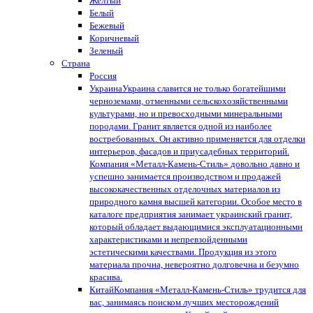
Желтый
Белый
Бежевый
Коричневый
Зеленый
Страна
Россия
Украина
Украина славится не только богатейшими
черноземами, отменными сельскохозяйственными
культурами, но и превосходными минеральными
породами. Гранит является одной из наиболее
востребованных. Он активно применяется для отделки
интерьеров, фасадов и приусадебных территорий.
Компания «Металл-Камень-Стиль» довольно давно и
успешно занимается производством и продажей
высококачественных отделочных материалов из
природного камня высшей категории. Особое место в
каталоге предприятия занимает украинский гранит,
который обладает выдающимися эксплуатационными
характеристиками и непревзойденными
эстетическими качествами. Продукция из этого
материала прочна, невероятно долговечна и безумно
красива.
Китай
Компания «Металл-Камень-Стиль» трудится для
вас, занимаясь поиском лучших месторождений