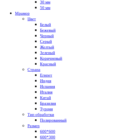
30 мм
50 мм
Мрамор
Цвет
Белый
Бежевый
Черный
Серый
Желтый
Зеленый
Коричневый
Красный
Страна
Египет
Индия
Испания
Италия
Китай
Бразилия
Турция
Тип обработки
Полированный
Размер
600*600
600*300