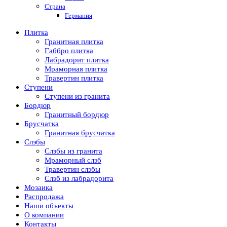
Страна
Германия
Плитка
Гранитная плитка
Габбро плитка
Лабрадорит плитка
Мраморная плитка
Травертин плитка
Ступени
Ступени из гранита
Бордюр
Гранитный бордюр
Брусчатка
Гранитная брусчатка
Слэбы
Слэбы из гранита
Мраморный слэб
Травертин слэбы
Слэб из лабрадорита
Мозаика
Распродажа
Наши объекты
О компании
Контакты