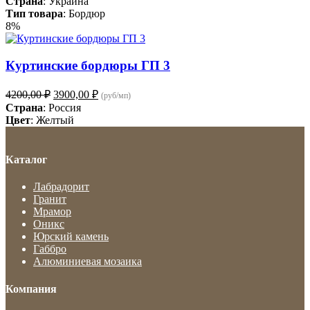
Страна
: Украина
Тип товара
: Бордюр
8%
Куртинские бордюры ГП 3
Первоначальная
Текущая
4200,00
₽
3900,00
₽
(руб/мп)
цена
цена:
Страна
: Россия
составляла
3900,00 ₽.
Цвет
: Желтый
4200,00 ₽.
Каталог
Лабрадорит
Гранит
Мрамор
Оникс
Юрский камень
Габбро
Алюминиевая мозаика
Компания