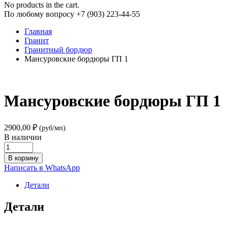
No products in the cart.
По любому вопросу +7 (903) 223-44-55
Главная
Гранит
Гранитный бордюр
Мансуровские бордюры ГП 1
Мансуровские бордюры ГП 1
2900,00
₽
(руб/мп)
В наличии
Мансуровские
бордюры
В корзину
ГП
Написать в WhatsApp
1
quantity
Детали
Детали