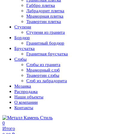
Гранитная плитка
Габбро плитка
Лабрадорит плитка
Мраморная плитка
Травертин плитка
Ступени
Ступени из гранита
Бордюр
Гранитный бордюр
Брусчатка
Гранитная брусчатка
Слэбы
Слэбы из гранита
Мраморный слэб
Травертин слэбы
Слэб из лабрадорита
Мозаика
Распродажа
Наши объекты
О компании
Контакты
0
Итого