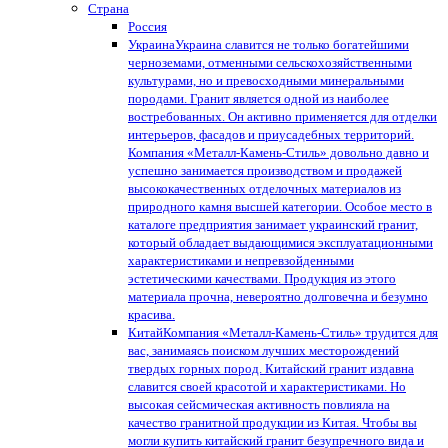
Страна
Россия
Украина
Украина славится не только богатейшими
черноземами, отменными сельскохозяйственными
культурами, но и превосходными минеральными
породами. Гранит является одной из наиболее
востребованных. Он активно применяется для отделки
интерьеров, фасадов и приусадебных территорий.
Компания «Металл-Камень-Стиль» довольно давно и
успешно занимается производством и продажей
высококачественных отделочных материалов из
природного камня высшей категории. Особое место в
каталоге предприятия занимает украинский гранит,
который обладает выдающимися эксплуатационными
характеристиками и непревзойденными
эстетическими качествами. Продукция из этого
материала прочна, невероятно долговечна и безумно
красива.
Китай
Компания «Металл-Камень-Стиль» трудится для
вас, занимаясь поиском лучших месторождений
твердых горных пород. Китайский гранит издавна
славится своей красотой и характеристиками. Но
высокая сейсмическая активность повлияла на
качество гранитной продукции из Китая. Чтобы вы
могли купить китайский гранит безупречного вида и