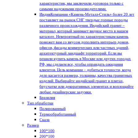
характеристик, мы заключили договора только с
самыми надежными производителями.
Индия
Компания «Камень-Металл-Стиль» более 20 лет
поставляет на рынок СНГ твердые горные породы
различного происхождения. Индийский гранит –
материал, который занимает видное место в нашем
каталоге. Невероятный по характеристикам камень
поможет вам со вкусом дополнить интерьер домов,
офисов, фасады коммерческих или частных зданий,
архитектурный ландшафт территорий. Если вы
решили купить камень в Москве или других городах
РФ, мы сделаем все, чтобы оправдать ожидания
клиентов. Цель компании – добиться точности, когда
дело касается размера, толщины, качества гранитных
изделий. Выбирайте индийский гранит в плитах,
брусчатке или декоративных элементах и воплощайте
любые дизайнерские задумки.
Бразилия
Тип обработки
Полированный
Термообработанный
Скала
Размер
100*100
200*100