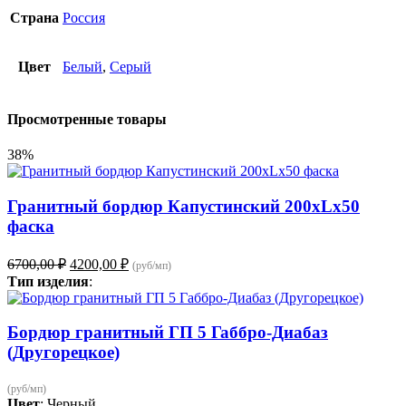
Страна
Россия
Цвет
Белый
,
Серый
Просмотренные товары
38%
Гранитный бордюр Капустинский 200хLх50
фаска
Первоначальная
Текущая
6700,00
₽
4200,00
₽
(руб/мп)
цена
цена:
Тип изделия
:
составляла
4200,00 ₽.
6700,00 ₽.
Бордюр гранитный ГП 5 Габбро-Диабаз
(Другорецкое)
(руб/мп)
Цвет
: Черный