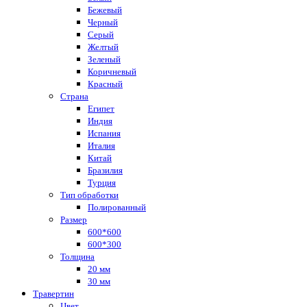
Бежевый
Черный
Серый
Желтый
Зеленый
Коричневый
Красный
Страна
Египет
Индия
Испания
Италия
Китай
Бразилия
Турция
Тип обработки
Полированный
Размер
600*600
600*300
Толщина
20 мм
30 мм
Травертин
Цвет