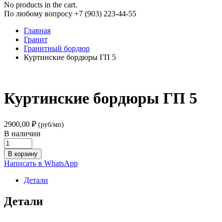
No products in the cart.
По любому вопросу +7 (903) 223-44-55
Главная
Гранит
Гранитный бордюр
Куртинские бордюры ГП 5
Куртинские бордюры ГП 5
2900,00
₽
(руб/мп)
В наличии
Куртинские
бордюры
В корзину
ГП
Написать в WhatsApp
5
quantity
Детали
Детали