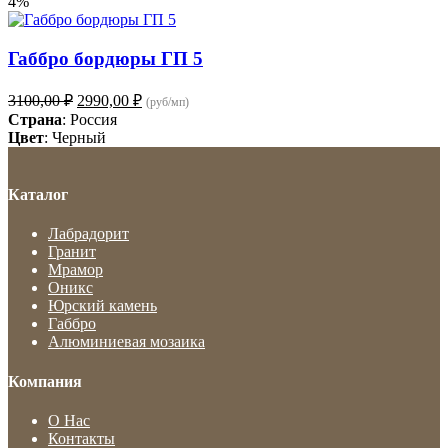
4%
Габбро бордюры ГП 5
Первоначальная
Текущая
3100,00
₽
2990,00
₽
(руб/мп)
цена
цена:
Страна
: Россия
составляла
2990,00 ₽.
Цвет
: Черный
3100,00 ₽.
Каталог
Лабрадорит
Гранит
Мрамор
Оникс
Юрский камень
Габбро
Алюминиевая мозаика
Компания
О Нас
Контакты