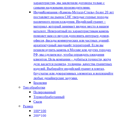
характеристик, мы заключили договора только с
самыми надежными производителями.
Индия
Компания «Камень-Металл-Стиль» более 20 лет
поставляет на рынок СНГ твердые горные породы
различного происхождения. Индийский гранит –
материал, который занимает видное место в нашем
каталоге. Невероятный по характеристикам камень
поможет вам со вкусом дополнить интерьер домов,
офисов, фасады коммерческих или частных зданий,
архитектурный ландшафт территорий. Если вы
решили купить камень в Москве или других городах
РФ, мы сделаем все, чтобы оправдать ожидания
клиентов. Цель компании – добиться точности, когда
дело касается размера, толщины, качества гранитных
изделий. Выбирайте индийский гранит в плитах,
брусчатке или декоративных элементах и воплощайте
любые дизайнерские задумки.
Бразилия
Тип обработки
Полированный
Термообработанный
Скала
Размер
100*100
200*100