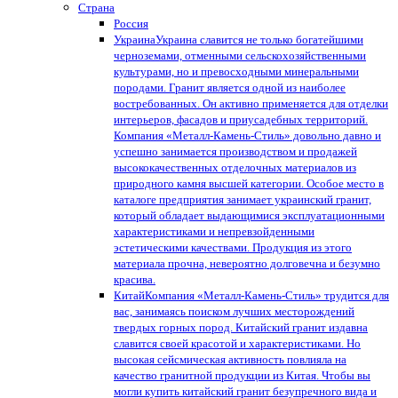
Страна
Россия
Украина
Украина славится не только богатейшими
черноземами, отменными сельскохозяйственными
культурами, но и превосходными минеральными
породами. Гранит является одной из наиболее
востребованных. Он активно применяется для отделки
интерьеров, фасадов и приусадебных территорий.
Компания «Металл-Камень-Стиль» довольно давно и
успешно занимается производством и продажей
высококачественных отделочных материалов из
природного камня высшей категории. Особое место в
каталоге предприятия занимает украинский гранит,
который обладает выдающимися эксплуатационными
характеристиками и непревзойденными
эстетическими качествами. Продукция из этого
материала прочна, невероятно долговечна и безумно
красива.
Китай
Компания «Металл-Камень-Стиль» трудится для
вас, занимаясь поиском лучших месторождений
твердых горных пород. Китайский гранит издавна
славится своей красотой и характеристиками. Но
высокая сейсмическая активность повлияла на
качество гранитной продукции из Китая. Чтобы вы
могли купить китайский гранит безупречного вида и