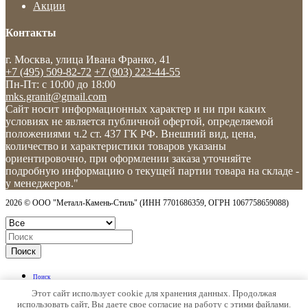
Акции
Контакты
г. Москва, улица Ивана Франко, 41
+7 (495) 509-82-72
+7 (903) 223-44-55
Пн-Пт: c 10:00 до 18:00
mks.granit@gmail.com
Сайт носит информационных характер и ни при каких
условиях не является публичной офертой, определяемой
положениями ч.2 ст. 437 ГК РФ. Внешний вид, цена,
количество и характеристики товаров указаны
ориентировочно, при оформлении заказа уточняйте
подробную информацию о текущей партии товара на складе -
у менеджеров."
2026 © ООО "Металл-Камень-Стиль" (ИНН 7701686359, ОГРН 1067758659088)
Поиск
Поиск
Категории
Этот сайт использует cookie для хранения данных. Продолжая
использовать сайт, Вы даете свое согласие на работу с этими файлами.