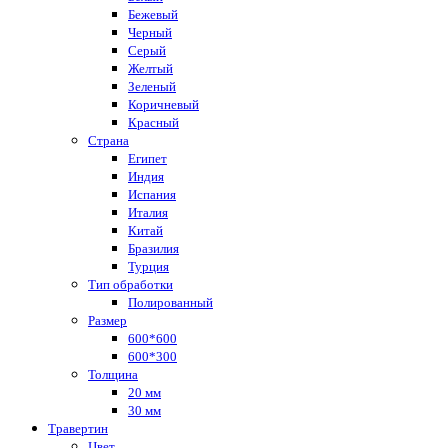
Бежевый
Черный
Серый
Желтый
Зеленый
Коричневый
Красный
Страна
Египет
Индия
Испания
Италия
Китай
Бразилия
Турция
Тип обработки
Полированный
Размер
600*600
600*300
Толщина
20 мм
30 мм
Травертин
Цвет