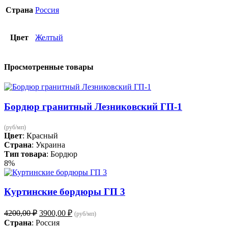
Страна
Россия
Цвет
Желтый
Просмотренные товары
Бордюр гранитный Лезниковский ГП-1
(руб/мп)
Цвет
: Красный
Страна
: Украина
Тип товара
: Бордюр
8%
Куртинские бордюры ГП 3
Первоначальная
Текущая
4200,00
₽
3900,00
₽
(руб/мп)
цена
цена:
Страна
: Россия