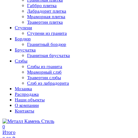
Гранитная плитка
Габбро плитка
Лабрадорит плитка
Мраморная плитка
Травертин плитка
Ступени
Ступени из гранита
Бордюр
Гранитный бордюр
Брусчатка
Гранитная брусчатка
Слэбы
Слэбы из гранита
Мраморный слэб
Травертин слэбы
Слэб из лабрадорита
Мозаика
Распродажа
Наши объекты
О компании
Контакты
0
Итого