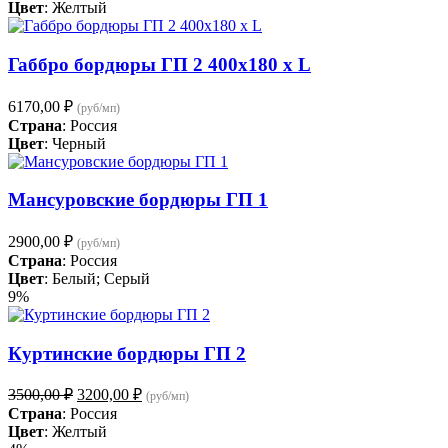
составляла
3900,00 ₽.
Цвет
: Желтый
4200,00 ₽.
Габбро бордюры ГП 2 400х180 х L
6170,00
₽
(руб/мп)
Страна
: Россия
Цвет
: Черный
Мансуровские бордюры ГП 1
2900,00
₽
(руб/мп)
Страна
: Россия
Цвет
: Белый; Серый
9%
Куртинские бордюры ГП 2
Первоначальная
Текущая
3500,00
₽
3200,00
₽
(руб/мп)
цена
цена:
Страна
: Россия
составляла
3200,00 ₽.
Цвет
: Желтый
3500,00 ₽.