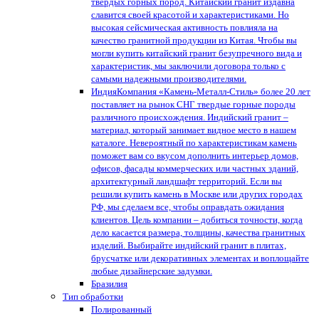
твердых горных пород. Китайский гранит издавна
славится своей красотой и характеристиками. Но
высокая сейсмическая активность повлияла на
качество гранитной продукции из Китая. Чтобы вы
могли купить китайский гранит безупречного вида и
характеристик, мы заключили договора только с
самыми надежными производителями.
Индия
Компания «Камень-Металл-Стиль» более 20 лет
поставляет на рынок СНГ твердые горные породы
различного происхождения. Индийский гранит –
материал, который занимает видное место в нашем
каталоге. Невероятный по характеристикам камень
поможет вам со вкусом дополнить интерьер домов,
офисов, фасады коммерческих или частных зданий,
архитектурный ландшафт территорий. Если вы
решили купить камень в Москве или других городах
РФ, мы сделаем все, чтобы оправдать ожидания
клиентов. Цель компании – добиться точности, когда
дело касается размера, толщины, качества гранитных
изделий. Выбирайте индийский гранит в плитах,
брусчатке или декоративных элементах и воплощайте
любые дизайнерские задумки.
Бразилия
Тип обработки
Полированный