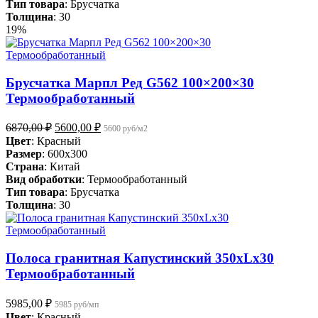
Тип товара
: Брусчатка
Толщина
: 30
19%
Брусчатка Марпл Ред G562 100×200×30
Термообработанный
Первоначальная
Текущая
6870,00
₽
5600,00
₽
5600 руб/м2
цена
цена:
Цвет
: Красный
составляла
5600,00 ₽.
Размер
: 600x300
6870,00 ₽.
Страна
: Китай
Вид обработки
: Термообработанный
Тип товара
: Брусчатка
Толщина
: 30
Полоса гранитная Капустинский 350хLх30
Термообработанный
5985,00
₽
5985 руб/мп
Цвет
: Красный