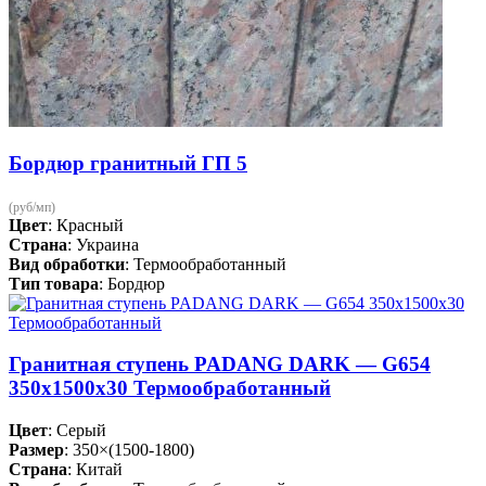
Бордюр гранитный ГП 5
(руб/мп)
Цвет
: Красный
Страна
: Украина
Вид обработки
: Термообработанный
Тип товара
: Бордюр
Гранитная ступень PADANG DARK — G654
350х1500х30 Термообработанный
Цвет
: Серый
Размер
: 350×(1500-1800)
Страна
: Китай