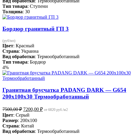
Вид обработки
: Термообработанный
Тип товара
: Ступени
Толщина
: 30
Бордюр гранитный ГП 3
(руб/мп)
Цвет
: Красный
Страна
: Украина
Вид обработки
: Термообработанный
Тип товара
: Бордюр
4%
Гранитная брусчатка PADANG DARK — G654
200х100х30 Термообработанный
Первоначальная
Текущая
7500,00
₽
7200,00
₽
от 6820 руб./м2
цена
цена:
Цвет
: Серый
составляла
7200,00 ₽.
Размер
: 200x100
7500,00 ₽.
Страна
: Китай
Вид обработки
: Термообработанный