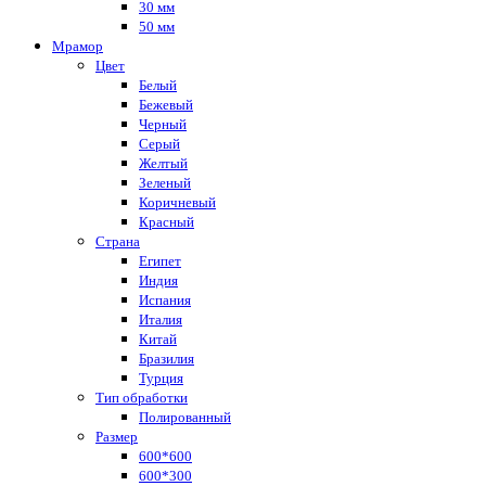
30 мм
50 мм
Мрамор
Цвет
Белый
Бежевый
Черный
Серый
Желтый
Зеленый
Коричневый
Красный
Страна
Египет
Индия
Испания
Италия
Китай
Бразилия
Турция
Тип обработки
Полированный
Размер
600*600
600*300