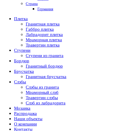
Страна
Германия
Плитка
Гранитная плитка
Габбро плитка
Лабрадорит плитка
Мраморная плитка
Травертин плитка
Ступени
Ступени из гранита
Бордюр
Гранитный бордюр
Брусчатка
Гранитная брусчатка
Слэбы
Слэбы из гранита
Мраморный слэб
Травертин слэбы
Слэб из лабрадорита
Мозаика
Распродажа
Наши объекты
О компании
Контакты