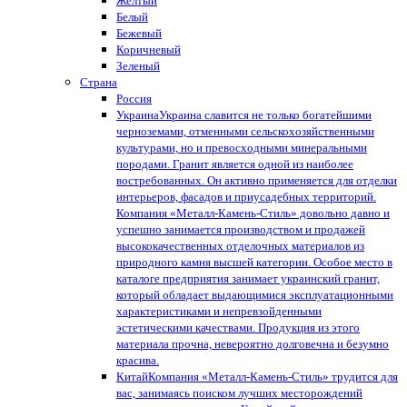
Желтый
Белый
Бежевый
Коричневый
Зеленый
Страна
Россия
Украина
Украина славится не только богатейшими
черноземами, отменными сельскохозяйственными
культурами, но и превосходными минеральными
породами. Гранит является одной из наиболее
востребованных. Он активно применяется для отделки
интерьеров, фасадов и приусадебных территорий.
Компания «Металл-Камень-Стиль» довольно давно и
успешно занимается производством и продажей
высококачественных отделочных материалов из
природного камня высшей категории. Особое место в
каталоге предприятия занимает украинский гранит,
который обладает выдающимися эксплуатационными
характеристиками и непревзойденными
эстетическими качествами. Продукция из этого
материала прочна, невероятно долговечна и безумно
красива.
Китай
Компания «Металл-Камень-Стиль» трудится для
вас, занимаясь поиском лучших месторождений