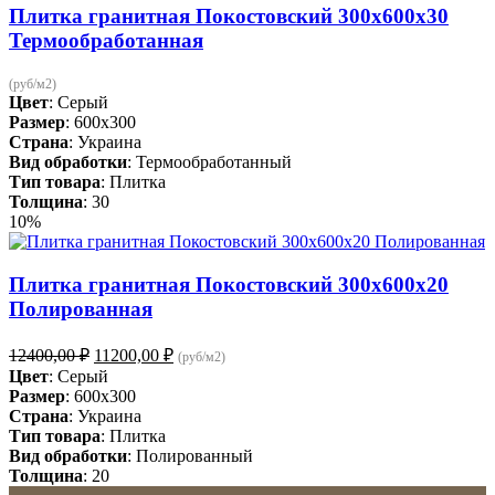
Плитка гранитная Покостовский 300х600х30
Термообработанная
(руб/м2)
Цвет
: Серый
Размер
: 600x300
Страна
: Украина
Вид обработки
: Термообработанный
Тип товара
: Плитка
Толщина
: 30
10%
Плитка гранитная Покостовский 300х600х20
Полированная
Первоначальная
Текущая
12400,00
₽
11200,00
₽
(руб/м2)
цена
цена:
Цвет
: Серый
составляла
11200,00 ₽.
Размер
: 600x300
12400,00 ₽.
Страна
: Украина
Тип товара
: Плитка
Вид обработки
: Полированный
Толщина
: 20