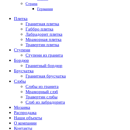
Страна
Германия
Плитка
Гранитная плитка
Габбро плитка
Лабрадорит плитка
Мраморная плитка
Травертин плитка
Ступени
Ступени из гранита
Бордюр
Гранитный бордюр
Брусчатка
Гранитная брусчатка
Слэбы
Слэбы из гранита
Мраморный слэб
Травертин слэбы
Слэб из лабрадорита
Мозаика
Распродажа
Наши объекты
О компании
Контакты