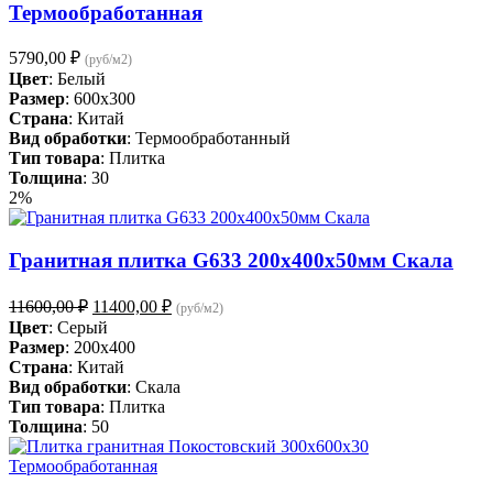
Термообработанная
5790,00
₽
(руб/м2)
Цвет
: Белый
Размер
: 600x300
Страна
: Китай
Вид обработки
: Термообработанный
Тип товара
: Плитка
Толщина
: 30
2%
Гранитная плитка G633 200x400x50мм Скала
Первоначальная
Текущая
11600,00
₽
11400,00
₽
(руб/м2)
цена
цена:
Цвет
: Серый
составляла
11400,00 ₽.
Размер
: 200x400
11600,00 ₽.
Страна
: Китай
Вид обработки
: Скала
Тип товара
: Плитка
Толщина
: 50