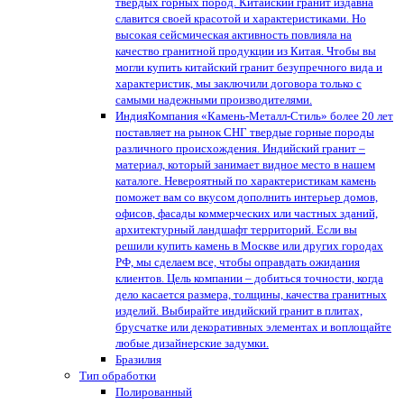
твердых горных пород. Китайский гранит издавна
славится своей красотой и характеристиками. Но
высокая сейсмическая активность повлияла на
качество гранитной продукции из Китая. Чтобы вы
могли купить китайский гранит безупречного вида и
характеристик, мы заключили договора только с
самыми надежными производителями.
Индия
Компания «Камень-Металл-Стиль» более 20 лет
поставляет на рынок СНГ твердые горные породы
различного происхождения. Индийский гранит –
материал, который занимает видное место в нашем
каталоге. Невероятный по характеристикам камень
поможет вам со вкусом дополнить интерьер домов,
офисов, фасады коммерческих или частных зданий,
архитектурный ландшафт территорий. Если вы
решили купить камень в Москве или других городах
РФ, мы сделаем все, чтобы оправдать ожидания
клиентов. Цель компании – добиться точности, когда
дело касается размера, толщины, качества гранитных
изделий. Выбирайте индийский гранит в плитах,
брусчатке или декоративных элементах и воплощайте
любые дизайнерские задумки.
Бразилия
Тип обработки
Полированный