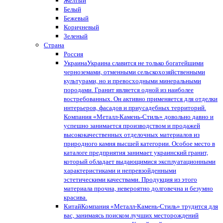
Желтый
Белый
Бежевый
Коричневый
Зеленый
Страна
Россия
Украина
Украина славится не только богатейшими
черноземами, отменными сельскохозяйственными
культурами, но и превосходными минеральными
породами. Гранит является одной из наиболее
востребованных. Он активно применяется для отделки
интерьеров, фасадов и приусадебных территорий.
Компания «Металл-Камень-Стиль» довольно давно и
успешно занимается производством и продажей
высококачественных отделочных материалов из
природного камня высшей категории. Особое место в
каталоге предприятия занимает украинский гранит,
который обладает выдающимися эксплуатационными
характеристиками и непревзойденными
эстетическими качествами. Продукция из этого
материала прочна, невероятно долговечна и безумно
красива.
Китай
Компания «Металл-Камень-Стиль» трудится для
вас, занимаясь поиском лучших месторождений