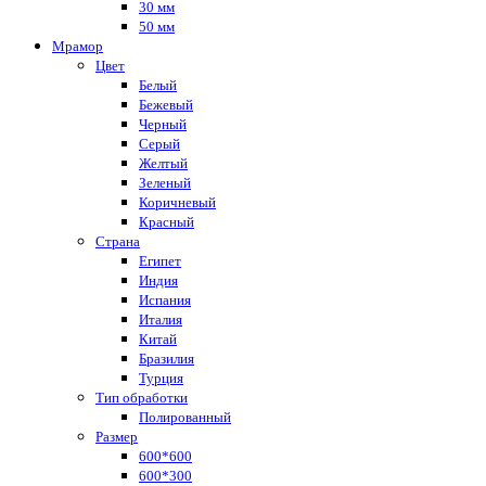
30 мм
50 мм
Мрамор
Цвет
Белый
Бежевый
Черный
Серый
Желтый
Зеленый
Коричневый
Красный
Страна
Египет
Индия
Испания
Италия
Китай
Бразилия
Турция
Тип обработки
Полированный
Размер
600*600
600*300