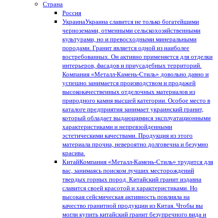
Страна
Россия
Украина
Украина славится не только богатейшими
черноземами, отменными сельскохозяйственными
культурами, но и превосходными минеральными
породами. Гранит является одной из наиболее
востребованных. Он активно применяется для отделки
интерьеров, фасадов и приусадебных территорий.
Компания «Металл-Камень-Стиль» довольно давно и
успешно занимается производством и продажей
высококачественных отделочных материалов из
природного камня высшей категории. Особое место в
каталоге предприятия занимает украинский гранит,
который обладает выдающимися эксплуатационными
характеристиками и непревзойденными
эстетическими качествами. Продукция из этого
материала прочна, невероятно долговечна и безумно
красива.
Китай
Компания «Металл-Камень-Стиль» трудится для
вас, занимаясь поиском лучших месторождений
твердых горных пород. Китайский гранит издавна
славится своей красотой и характеристиками. Но
высокая сейсмическая активность повлияла на
качество гранитной продукции из Китая. Чтобы вы
могли купить китайский гранит безупречного вида и