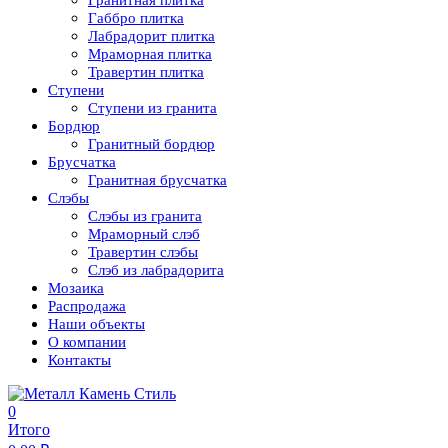
Гранитная плитка
Габбро плитка
Лабрадорит плитка
Мраморная плитка
Травертин плитка
Ступени
Ступени из гранита
Бордюр
Гранитный бордюр
Брусчатка
Гранитная брусчатка
Слэбы
Слэбы из гранита
Мраморный слэб
Травертин слэбы
Слэб из лабрадорита
Мозаика
Распродажа
Наши объекты
О компании
Контакты
0
Итого