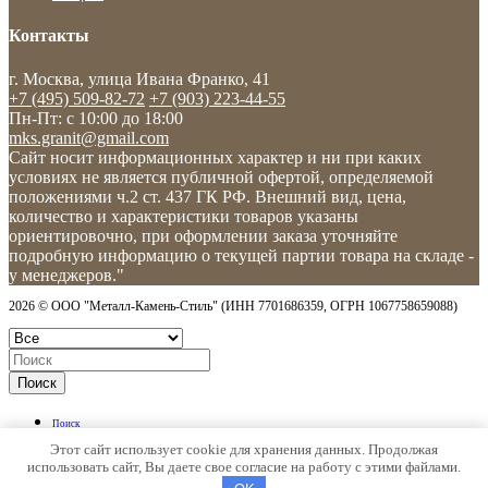
Контакты
г. Москва, улица Ивана Франко, 41
+7 (495) 509-82-72
+7 (903) 223-44-55
Пн-Пт: c 10:00 до 18:00
mks.granit@gmail.com
Сайт носит информационных характер и ни при каких
условиях не является публичной офертой, определяемой
положениями ч.2 ст. 437 ГК РФ. Внешний вид, цена,
количество и характеристики товаров указаны
ориентировочно, при оформлении заказа уточняйте
подробную информацию о текущей партии товара на складе -
у менеджеров."
2026 © ООО "Металл-Камень-Стиль" (ИНН 7701686359, ОГРН 1067758659088)
Поиск
Поиск
Категории
Этот сайт использует cookie для хранения данных. Продолжая
использовать сайт, Вы даете свое согласие на работу с этими файлами.