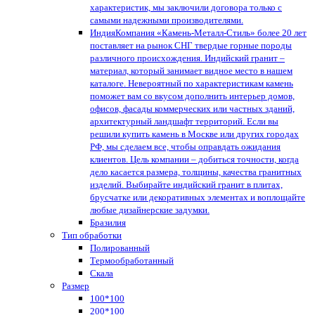
характеристик, мы заключили договора только с
самыми надежными производителями.
Индия
Компания «Камень-Металл-Стиль» более 20 лет
поставляет на рынок СНГ твердые горные породы
различного происхождения. Индийский гранит –
материал, который занимает видное место в нашем
каталоге. Невероятный по характеристикам камень
поможет вам со вкусом дополнить интерьер домов,
офисов, фасады коммерческих или частных зданий,
архитектурный ландшафт территорий. Если вы
решили купить камень в Москве или других городах
РФ, мы сделаем все, чтобы оправдать ожидания
клиентов. Цель компании – добиться точности, когда
дело касается размера, толщины, качества гранитных
изделий. Выбирайте индийский гранит в плитах,
брусчатке или декоративных элементах и воплощайте
любые дизайнерские задумки.
Бразилия
Тип обработки
Полированный
Термообработанный
Скала
Размер
100*100
200*100