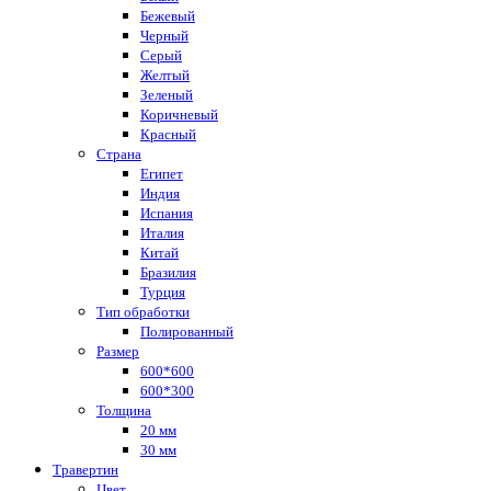
Бежевый
Черный
Серый
Желтый
Зеленый
Коричневый
Красный
Страна
Египет
Индия
Испания
Италия
Китай
Бразилия
Турция
Тип обработки
Полированный
Размер
600*600
600*300
Толщина
20 мм
30 мм
Травертин
Цвет