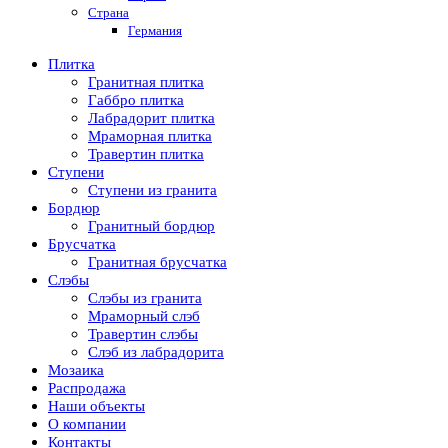
Страна
Германия
Плитка
Гранитная плитка
Габбро плитка
Лабрадорит плитка
Мраморная плитка
Травертин плитка
Ступени
Ступени из гранита
Бордюр
Гранитный бордюр
Брусчатка
Гранитная брусчатка
Слэбы
Слэбы из гранита
Мраморный слэб
Травертин слэбы
Слэб из лабрадорита
Мозаика
Распродажа
Наши объекты
О компании
Контакты