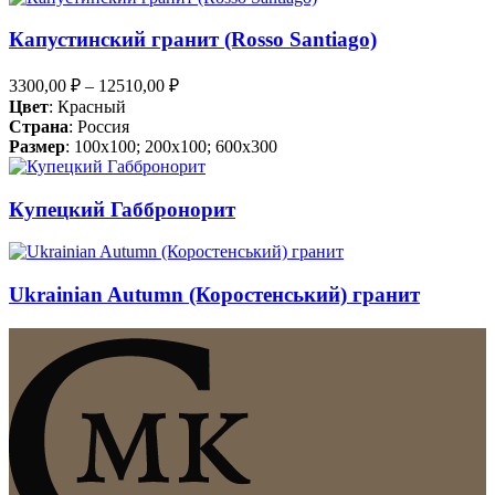
Капустинский гранит (Rosso Santiago)
3300,00
₽
–
12510,00
₽
Цвет
: Красный
Страна
: Россия
Размер
: 100x100; 200x100; 600x300
Купецкий Габбронорит
Ukrainian Autumn (Коростенський) гранит