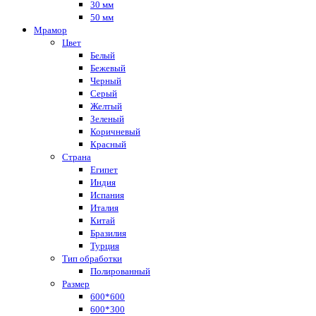
30 мм
50 мм
Мрамор
Цвет
Белый
Бежевый
Черный
Серый
Желтый
Зеленый
Коричневый
Красный
Страна
Египет
Индия
Испания
Италия
Китай
Бразилия
Турция
Тип обработки
Полированный
Размер
600*600
600*300