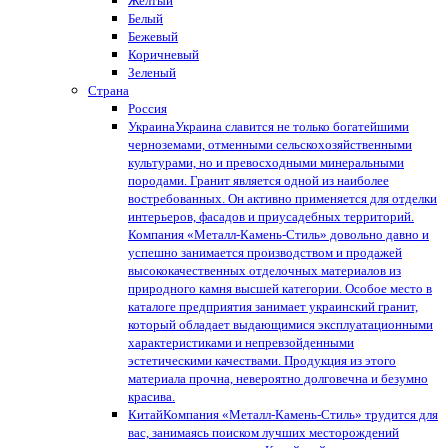
Желтый
Белый
Бежевый
Коричневый
Зеленый
Страна
Россия
Украина
Украина славится не только богатейшими
черноземами, отменными сельскохозяйственными
культурами, но и превосходными минеральными
породами. Гранит является одной из наиболее
востребованных. Он активно применяется для отделки
интерьеров, фасадов и приусадебных территорий.
Компания «Металл-Камень-Стиль» довольно давно и
успешно занимается производством и продажей
высококачественных отделочных материалов из
природного камня высшей категории. Особое место в
каталоге предприятия занимает украинский гранит,
который обладает выдающимися эксплуатационными
характеристиками и непревзойденными
эстетическими качествами. Продукция из этого
материала прочна, невероятно долговечна и безумно
красива.
Китай
Компания «Металл-Камень-Стиль» трудится для
вас, занимаясь поиском лучших месторождений