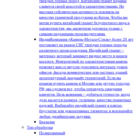
твердых горных пород. Китайский гранит издавна
славится своей красотой и характеристиками. Но
высокая сейсмическая активность повлияла на
качество гранитной продукции из Китая. Чтобы вы
могли купить китайский гранит безупречного вида и
характеристик, мы заключили договора только с
самыми надежными производителями.
Индия
Компания «Камень-Металл-Стиль» более 20 лет
поставляет на рынок СНГ твердые горные породы
различного происхождения. Индийский гранит –
материал, который занимает видное место в нашем
каталоге. Невероятный по характеристикам камень
поможет вам со вкусом дополнить интерьер домов,
офисов, фасады коммерческих или частных зданий,
архитектурный ландшафт территорий. Если вы
решили купить камень в Москве или других городах
РФ, мы сделаем все, чтобы оправдать ожидания
клиентов. Цель компании – добиться точности, когда
дело касается размера, толщины, качества гранитных
изделий. Выбирайте индийский гранит в плитах,
брусчатке или декоративных элементах и воплощайте
любые дизайнерские задумки.
Бразилия
Тип обработки
Полированный